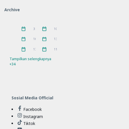
IGPKhI
Kunjungan
2
8
Archive
MKKS
P5
16
10
Pelatihan
PKKS
11
1
Juni 2026
Mei 2026
3
10
Pramuka
prestasi
3
5
April 2026
Maret 2026
16
13
Rakor
Ramadhan
21
4
Februari 2026
Januari 2026
17
11
Refleksi
Sosialisasi
21
7
Tampilkan selengkapnya
+34
SPMB
Workshop
10
11
Sosial Media Official
Facebook
Instagram
Tiktok