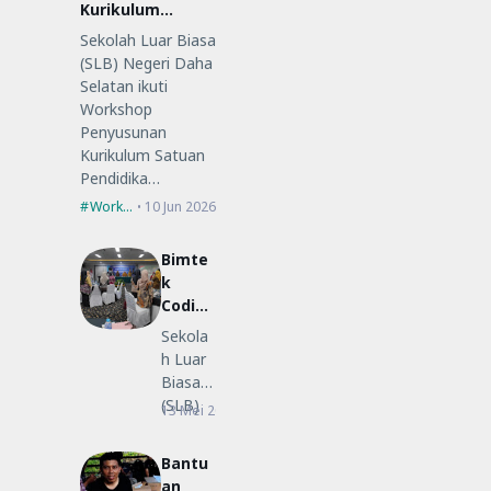
Kurikulum
Satuan
Sekolah Luar Biasa
Pendidikan (KSP)
(SLB) Negeri Daha
Selatan ikuti
Workshop
Penyusunan
Kurikulum Satuan
Pendidika…
Workshop
10 Jun 2026
Bimte
k
Coding
Low-
Sekola
Code
h Luar
untuk
Biasa
Guru
(SLB)
13 Mei 2026
Bimtek
SLB
Negeri
Daha
Bantu
Selatan
an