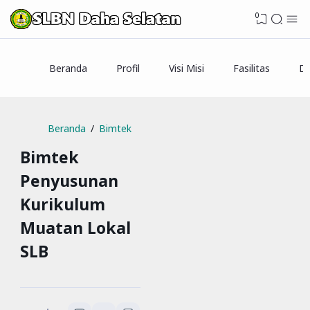
0
Beranda
Profil
Visi Misi
Fasilitas
Da
Beranda
Bimtek
Bimtek
Penyusunan
Kurikulum
Muatan Lokal
SLB
SLBN Daha Selatan
...
menit baca