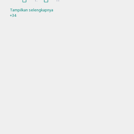
Februari 2026
Januari 2026
17
11
Refleksi
Sosialisasi
21
7
Tampilkan selengkapnya
+34
SPMB
Workshop
10
11
Sosial Media Official
Facebook
Instagram
Tiktok
Youtube
Alamat