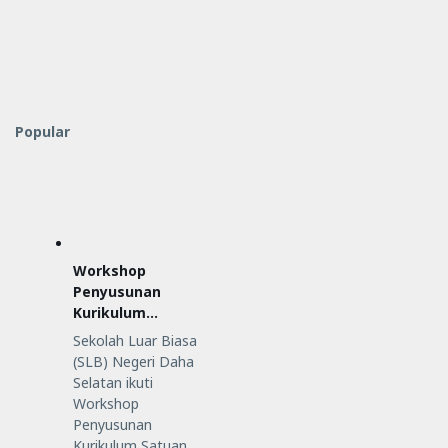
Popular
Workshop
Penyusunan
Kurikulum
Satuan
Sekolah Luar Biasa
Pendidikan (KSP)
(SLB) Negeri Daha
Selatan ikuti
Workshop
Penyusunan
Kurikulum Satuan