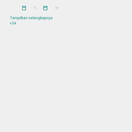
Rakor
Ramadhan
21
4
Februari 2026
Januari 2026
17
11
Refleksi
Sosialisasi
21
7
Tampilkan selengkapnya
+34
SPMB
Workshop
10
11
Sosial Media Official
Facebook
Instagram
Tiktok
Youtube
Alamat