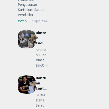
Penyusunan
Kurikulum Satuan
Pendidika…
Workshop
10 Jun 2026
Bimte
k
Coding
Low-
Sekola
Code
h Luar
untuk
Biasa
Guru
(SLB)
13 Mei 2026
Bimtek
SLB
Negeri
Daha
Bantu
Selatan
an
ikut…
Lapto
p
SLBN
Merah
Daha
Putih
Selatan
dan