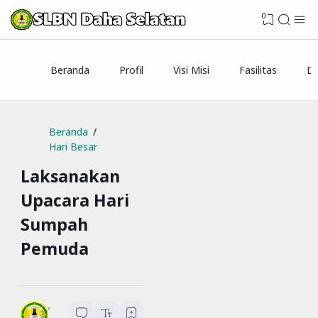
0
Beranda
Profil
Visi Misi
Fasilitas
Da
Beranda
Hari Besar
Laksanakan
Upacara Hari
Sumpah
Pemuda
SLBN Daha Selatan
1
menit baca