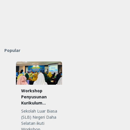
Popular
Workshop
Penyusunan
Kurikulum
Satuan
Sekolah Luar Biasa
Pendidikan (KSP)
(SLB) Negeri Daha
Selatan ikuti
Workshop