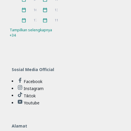
Pramuka
prestasi
3
5
April 2026
Maret 2026
16
13
Rakor
Ramadhan
21
4
Februari 2026
Januari 2026
17
11
Refleksi
Sosialisasi
21
7
Tampilkan selengkapnya
+34
SPMB
Workshop
10
11
Sosial Media Official
Facebook
Instagram
Tiktok
Youtube
Alamat