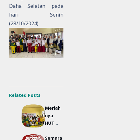
Daha Selatan pada
hari Senin
(28/10/2024)
Related Posts
Meriah
nya
HUT
Kemerd
Semara
ekaan