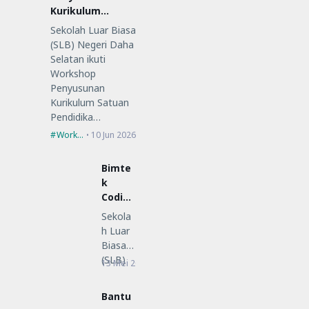
Kurikulum
Satuan
Sekolah Luar Biasa
Pendidikan (KSP)
(SLB) Negeri Daha
Selatan ikuti
Workshop
Penyusunan
Kurikulum Satuan
Pendidika…
Workshop
10 Jun 2026
Bimte
k
Coding
Low-
Sekola
Code
h Luar
untuk
Biasa
Guru
(SLB)
13 Mei 2026
Bimtek
SLB
Negeri
Daha
Bantu
Selatan