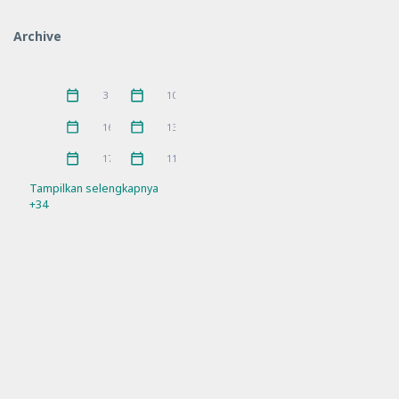
IGPKhI
Kunjungan
2
8
Archive
MKKS
P5
16
10
Pelatihan
PKKS
11
1
Juni 2026
Mei 2026
3
10
Pramuka
prestasi
3
5
April 2026
Maret 2026
16
13
Rakor
Ramadhan
21
4
Februari 2026
Januari 2026
17
11
Refleksi
Sosialisasi
21
7
Tampilkan selengkapnya
+34
SPMB
Workshop
10
11
Sosial Media Official
Facebook