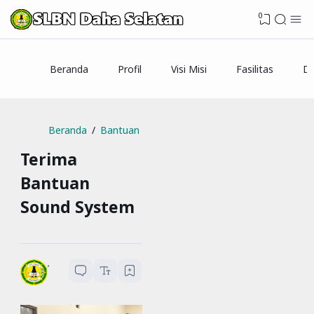
0
Beranda
Profil
Visi Misi
Fasilitas
Da
Beranda
Bantuan
Terima
Bantuan
Sound System
SLBN Daha Selatan
1
menit baca