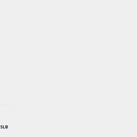
SPMB
Workshop
10
11
 SLB