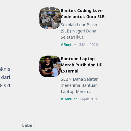
Bimtek Coding Low-
Code untuk Guru SLB
Sekolah Luar Biasa
(SLB) Negeri Daha
Selatan ikut…
Bimtek
13 Mei 2026
Bantuan Laptop
Merah Putih dan HD
eknis
External
 dari
SLBN Daha Selatan
8 s.d
menerima Bantuan
Laptop Merah …
Bantuan
14 Jan 2026
Label