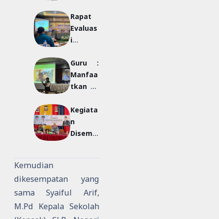
Jabatan
Rapat
&
Evaluas
Inform
i
asi
Pendidi
melalui
Guru :
kan
SIASN
Manfaa
Khusus
tkan IT
Sebagai
Kegiata
Media
n
Penghu
Disemin
bung
asi
kepada
Platfor
Siswa
Kemudian
m Tata
dikesempatan yang
Sekolah
sama Syaiful Arif,
M.Pd Kepala Sekolah