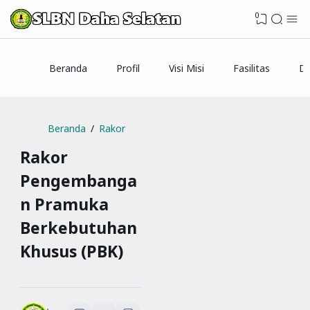
0
Beranda
Profil
Visi Misi
Fasilitas
Da
Beranda
Rakor
Rakor
Pengembanga
n Pramuka
Berkebutuhan
Khusus (PBK)
SLBN Daha Selatan
1
menit baca