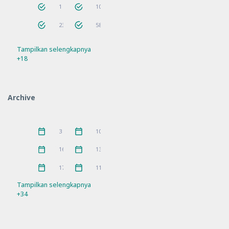
AnakHebat
ANBK
1
10
Bantuan
Berita
23
58
Tampilkan selengkapnya
Bimtek
Guru Penggerak
56
9
+18
Hari Besar
Hari Besar Islam
14
10
IGPKhI
Kunjungan
2
8
Archive
MKKS
P5
16
10
Pelatihan
PKKS
11
1
Juni 2026
Mei 2026
3
10
Pramuka
prestasi
3
5
April 2026
Maret 2026
16
13
Rakor
Ramadhan
21
4
Februari 2026
Januari 2026
17
11
Refleksi
Sosialisasi
21
7
Tampilkan selengkapnya
+34
SPMB
Workshop
10
11