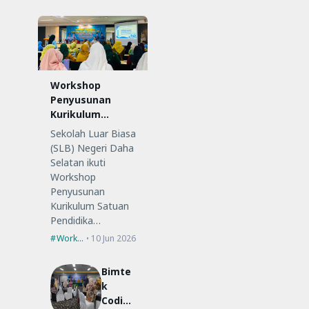
Workshop
Penyusunan
Kurikulum
Satuan
Sekolah Luar Biasa
Pendidikan (KSP)
(SLB) Negeri Daha
Selatan ikuti
Workshop
Penyusunan
Kurikulum Satuan
Pendidika…
Workshop
10 Jun 2026
Bimte
k
Coding