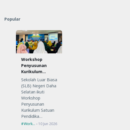
Popular
Workshop
Penyusunan
Kurikulum
Satuan
Sekolah Luar Biasa
Pendidikan (KSP)
(SLB) Negeri Daha
Selatan ikuti
Workshop
Penyusunan
Kurikulum Satuan
Pendidika…
Workshop
10 Jun 2026