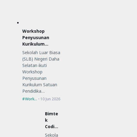
Workshop
Penyusunan
Kurikulum
Satuan
Sekolah Luar Biasa
Pendidikan (KSP)
(SLB) Negeri Daha
Selatan ikuti
Workshop
Penyusunan
Kurikulum Satuan
Pendidika…
Workshop
10 Jun 2026
Bimte
k
Coding
Low-
Sekola