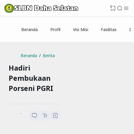
0
Beranda
Profil
Visi Misi
Fasilitas
Da
Beranda
Berita
Hadiri
Pembukaan
Porseni PGRI
SLBN Daha Selatan
...
menit baca