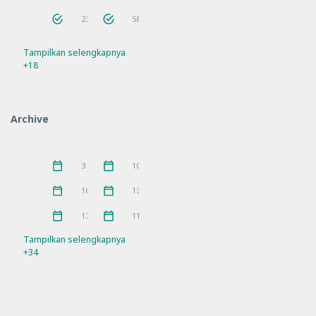
Bantuan
Berita
23
58
Tampilkan selengkapnya
Bimtek
Guru Penggerak
56
9
+18
Hari Besar
Hari Besar Islam
14
10
IGPKhI
Kunjungan
2
8
Archive
MKKS
P5
16
10
Pelatihan
PKKS
11
1
Juni 2026
Mei 2026
3
10
Pramuka
prestasi
3
5
April 2026
Maret 2026
16
13
Rakor
Ramadhan
21
4
Februari 2026
Januari 2026
17
11
Refleksi
Sosialisasi
21
7
Tampilkan selengkapnya
+34
SPMB
Workshop
10
11