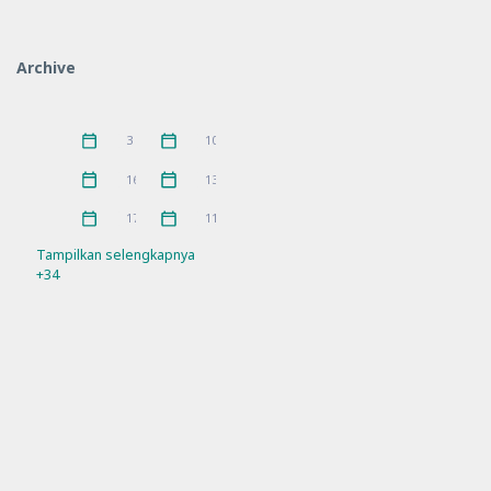
Hari Besar
Hari Besar Islam
14
10
IGPKhI
Kunjungan
2
8
Archive
MKKS
P5
16
10
Pelatihan
PKKS
11
1
Juni 2026
Mei 2026
3
10
Pramuka
prestasi
3
5
April 2026
Maret 2026
16
13
Rakor
Ramadhan
21
4
Februari 2026
Januari 2026
17
11
Refleksi
Sosialisasi
21
7
Tampilkan selengkapnya
+34
SPMB
Workshop
10
11
Sosial Media Official