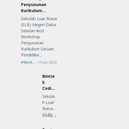
Penyusunan
Kurikulum
Satuan
Sekolah Luar Biasa
Pendidikan (KSP)
(SLB) Negeri Daha
Selatan ikuti
Workshop
Penyusunan
Kurikulum Satuan
Pendidika…
Workshop
10 Jun 2026
Bimte
k
Coding
Low-
Sekola
Code
h Luar
untuk
Biasa
Guru
(SLB)
13 Mei 2026
Bimtek
SLB
Negeri
Daha