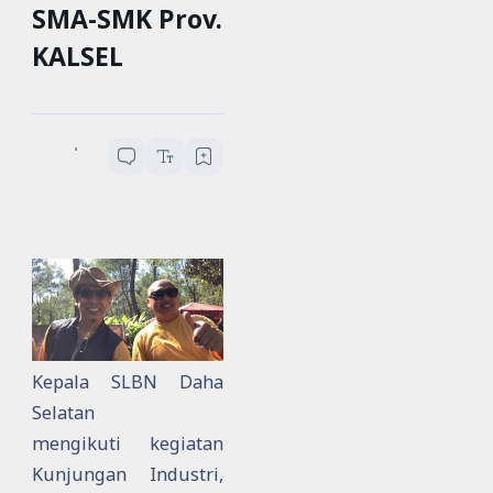
SMA-SMK Prov.
KALSEL
SLBN Daha Selatan
2
menit baca
Kepala SLBN Daha
Selatan
mengikuti
kegiatan
Kunjungan Industri,