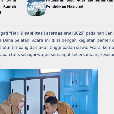
BN Daha
Pagelaran Baju Adat Memeriahkan
a, Rumah
Pendidikan Nasional
!
ngati
“Hari Disabilitas Internasional 2025
” pada hari Seni
Daha Selatan. Acara ini diisi dengan kegiatan pemeri
lalui timbang dan ukur tinggi badan siswa. Acara, kem
papan tulis sebagai wujud semangat kebersamaan, keseta