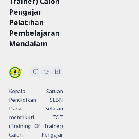
Trainer) Calon
Pengajar
Pelatihan
Pembelajaran
Mendalam
SLBN Daha Selatan
1
menit baca
Kepala Satuan
Pendidikan SLBN
Daha Selatan
mengikuti TOT
(Training Of Trainer)
Calon Pengajar