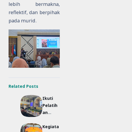
lebih bermakna,
reflektif, dan berpihak
pada murid.
Related Posts
Ikuti
Pelatih
an
Dapodi
Kegiata
k