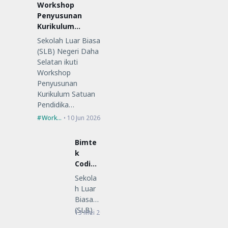
Workshop
Penyusunan
Kurikulum
Satuan
Sekolah Luar Biasa
Pendidikan (KSP)
(SLB) Negeri Daha
Selatan ikuti
Workshop
Penyusunan
Kurikulum Satuan
Pendidika…
Workshop
10 Jun 2026
Bimte
k
Coding
Low-
Sekola
Code
h Luar
untuk
Biasa
Guru
(SLB)
13 Mei 2026
Bimtek
SLB
Negeri