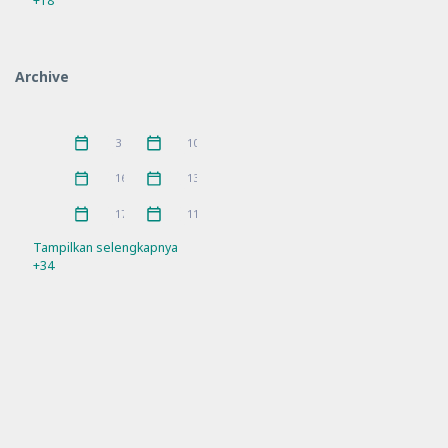
+18
Hari Besar
Hari Besar Islam
14
10
IGPKhI
Kunjungan
2
8
Archive
MKKS
P5
16
10
Pelatihan
PKKS
11
1
Juni 2026
Mei 2026
3
10
Pramuka
prestasi
3
5
April 2026
Maret 2026
16
13
Rakor
Ramadhan
21
4
Februari 2026
Januari 2026
17
11
Refleksi
Sosialisasi
21
7
Tampilkan selengkapnya
+34
SPMB
Workshop
10
11