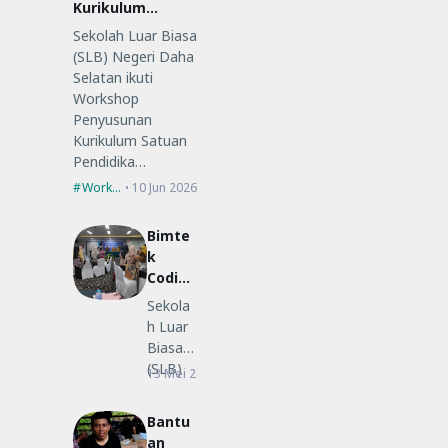
Kurikulum
Satuan
Sekolah Luar Biasa
Pendidikan (KSP)
(SLB) Negeri Daha
Selatan ikuti
Workshop
Penyusunan
Kurikulum Satuan
Pendidika…
Workshop
10 Jun 2026
Bimte
k
Coding
Low-
Sekola
Code
h Luar
untuk
Biasa
Guru
(SLB)
13 Mei 2026
Bimtek
SLB
Negeri
Daha
Bantu
Selatan
an