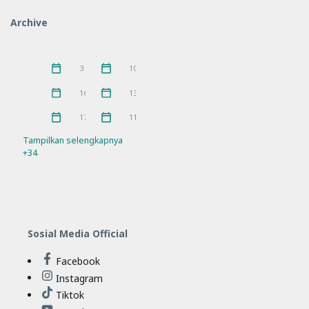
IGPKhI
Kunjungan
2
8
Archive
MKKS
P5
16
10
Pelatihan
PKKS
11
1
Juni 2026
Mei 2026
3
10
Pramuka
prestasi
3
5
April 2026
Maret 2026
16
13
Rakor
Ramadhan
21
4
Februari 2026
Januari 2026
17
11
Refleksi
Sosialisasi
21
7
Tampilkan selengkapnya
+34
SPMB
Workshop
10
11
Sosial Media Official
Facebook
Instagram
Tiktok