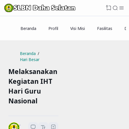
0
Beranda
Profil
Visi Misi
Fasilitas
Da
Beranda
Hari Besar
Melaksanakan
Kegiatan IHT
Hari Guru
Nasional
SLBN Daha Selatan
1
menit baca