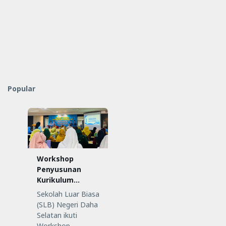
Popular
Workshop
Penyusunan
Kurikulum
Satuan
Sekolah Luar Biasa
Pendidikan (KSP)
(SLB) Negeri Daha
Selatan ikuti
Workshop