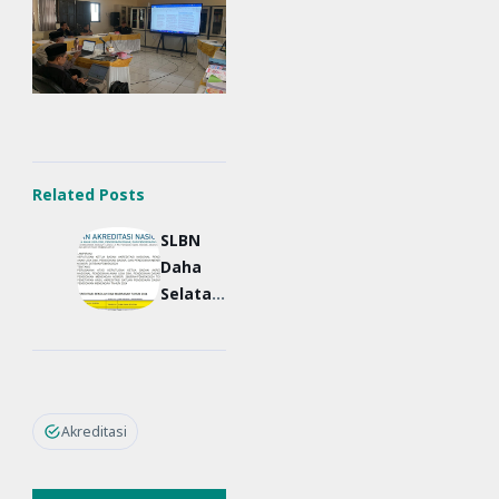
Related Posts
SLBN
Daha
Selatan
Raih
Akredit
asi "B"
Akreditasi