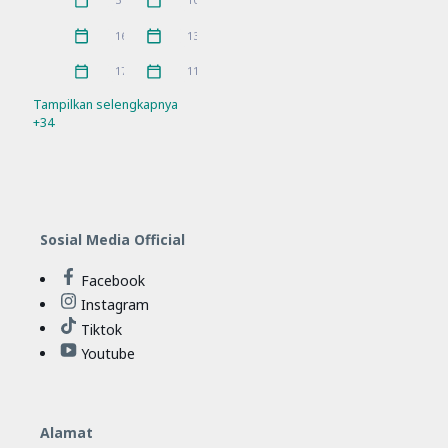
Juni 2026
Mei 2026
Pramuka
prestasi
3
5
April 2026
Maret 2026
16
13
Rakor
Ramadhan
21
4
Februari 2026
Januari 2026
17
11
Refleksi
Sosialisasi
21
7
Tampilkan selengkapnya
+34
SPMB
Workshop
10
11
Sosial Media Official
Facebook
Instagram
Tiktok
Youtube
Alamat