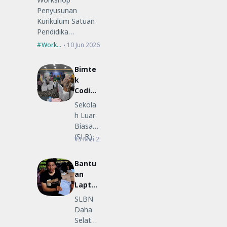
Penyusunan
Kurikulum Satuan
Pendidika…
Workshop
10 Jun 2026
Bimte
k
Coding
Low-
Sekola
Code
h Luar
untuk
Biasa
Guru
(SLB)
13 Mei 2026
Bimtek
SLB
Negeri
Daha
Bantu
Selatan
an
ikut…
Lapto
p
SLBN
Merah
Daha
Putih
Selatan