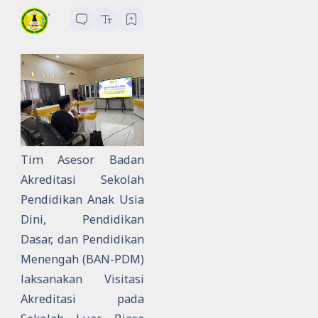
SLBN Daha Selatan
1
menit baca
Tim Asesor Badan
Akreditasi Sekolah
Pendidikan Anak Usia
Dini, Pendidikan
Dasar, dan Pendidikan
Menengah (BAN-PDM)
laksanakan Visitasi
Akreditasi pada