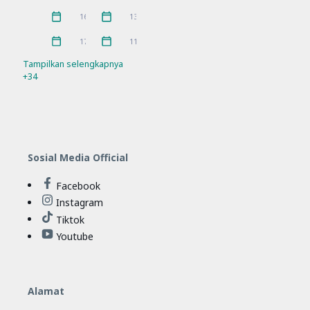
Pramuka
prestasi
3
5
April 2026
Maret 2026
16
13
Rakor
Ramadhan
21
4
Februari 2026
Januari 2026
17
11
Refleksi
Sosialisasi
21
7
Tampilkan selengkapnya
+34
SPMB
Workshop
10
11
Sosial Media Official
Facebook
Instagram
Tiktok
Youtube
Alamat