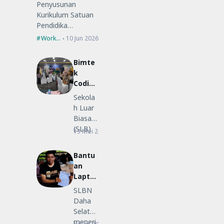
Penyusunan
Kurikulum Satuan
Pendidika…
Workshop
10 Jun 2026
Bimte
k
Coding
Low-
Sekola
Code
h Luar
untuk
Biasa
Guru
(SLB)
13 Mei 2026
Bimtek
SLB
Negeri
Daha
Bantu
Selatan
an
ikut…
Lapto
p
SLBN
Merah
Daha
Putih
Selatan
dan
meneri