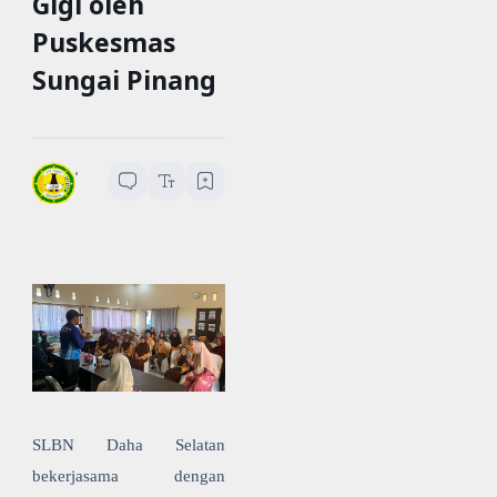
Gigi oleh
Puskesmas
Sungai Pinang
SLBN Daha Selatan
1
menit baca
SLBN Daha Selatan
bekerjasama dengan