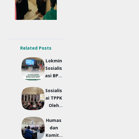
Related Posts
Lokmin
Sosialis
asi BPJS
Jamsos
Sosialis
tek dan
ai TPPK
Refleksi
Oleh
Akhir
Kapolse
Bulan
Humas
k Daha
Februar
dan
Selatan
i 2025
Komite
,