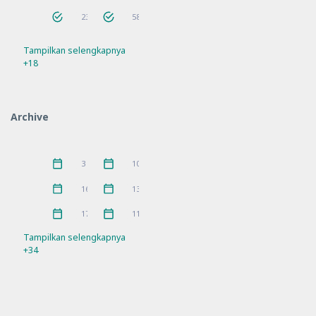
Bantuan
Berita
23
58
Tampilkan selengkapnya
Bimtek
Guru Penggerak
56
9
+18
Hari Besar
Hari Besar Islam
14
10
IGPKhI
Kunjungan
2
8
Archive
MKKS
P5
16
10
Pelatihan
PKKS
11
1
Juni 2026
Mei 2026
3
10
Pramuka
prestasi
3
5
April 2026
Maret 2026
16
13
Rakor
Ramadhan
21
4
Februari 2026
Januari 2026
17
11
Refleksi
Sosialisasi
21
7
Tampilkan selengkapnya
+34
SPMB
Workshop
10
11