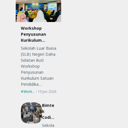
Workshop
Penyusunan
Kurikulum
Satuan
Sekolah Luar Biasa
Pendidikan (KSP)
(SLB) Negeri Daha
Selatan ikuti
Workshop
Penyusunan
Kurikulum Satuan
Pendidika…
Workshop
10 Jun 2026
Bimte
k
Coding
Low-
Sekola