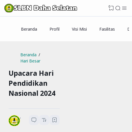
0
Beranda
Profil
Visi Misi
Fasilitas
Da
Beranda
Hari Besar
Upacara Hari
Pendidikan
Nasional 2024
SLBN Daha Selatan
1
menit baca