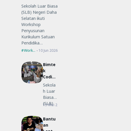
Satuan
Sekolah Luar Biasa
Pendidikan (KSP)
(SLB) Negeri Daha
Selatan ikuti
Workshop
Penyusunan
Kurikulum Satuan
Pendidika…
Workshop
10 Jun 2026
Bimte
k
Coding
Low-
Sekola
Code
h Luar
untuk
Biasa
Guru
(SLB)
13 Mei 2026
Bimtek
SLB
Negeri
Daha
Bantu
Selatan
an
ikut…