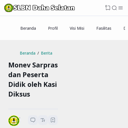
0
Beranda
Profil
Visi Misi
Fasilitas
Da
Beranda
Berita
Monev Sarpras
dan Peserta
Didik oleh Kasi
Diksus
SLBN Daha Selatan
1
menit baca
1
4