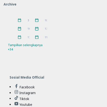
Archive
MKKS
P5
16
10
Pelatihan
PKKS
11
1
Juni 2026
Mei 2026
3
10
Pramuka
prestasi
3
5
April 2026
Maret 2026
16
13
Rakor
Ramadhan
21
4
Februari 2026
Januari 2026
17
11
Refleksi
Sosialisasi
21
7
Tampilkan selengkapnya
+34
SPMB
Workshop
10
11
Sosial Media Official
Facebook
Instagram
Tiktok
Youtube