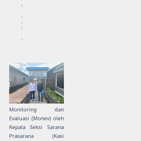
M
a
r
e
t
2
0
2
4
Monitoring dan
Evaluasi (Monev) oleh
Kepala Seksi Sarana
Prasarana (Kasi