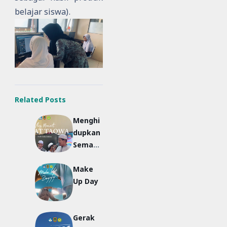
belajar siswa).
Related Posts
Menghi
dupkan
Semang
at
Make
Spiritua
Up Day
l dan
Kebers
amaan
Gerak