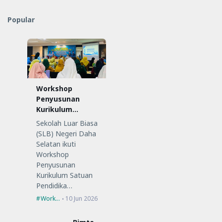
Popular
Workshop
Penyusunan
Kurikulum
Satuan
Sekolah Luar Biasa
Pendidikan (KSP)
(SLB) Negeri Daha
Selatan ikuti
Workshop
Penyusunan
Kurikulum Satuan
Pendidika…
Workshop
10 Jun 2026