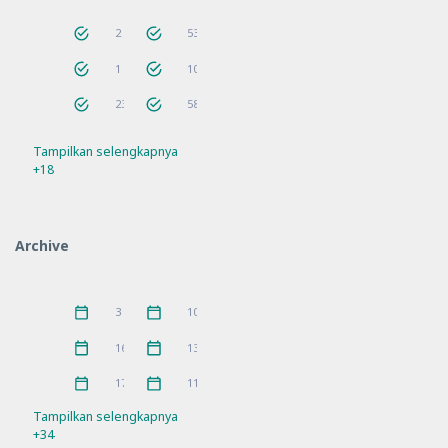
Akreditasi
Aktifitas
2
53
AnakHebat
ANBK
1
10
Bantuan
Berita
23
58
Tampilkan selengkapnya
Bimtek
Guru Penggerak
56
9
+18
Hari Besar
Hari Besar Islam
14
10
IGPKhI
Kunjungan
2
8
Archive
MKKS
P5
16
10
Pelatihan
PKKS
11
1
Juni 2026
Mei 2026
3
10
Pramuka
prestasi
3
5
April 2026
Maret 2026
16
13
Rakor
Ramadhan
21
4
Februari 2026
Januari 2026
17
11
Refleksi
Sosialisasi
21
7
Tampilkan selengkapnya
+34
SPMB
Workshop
10
11