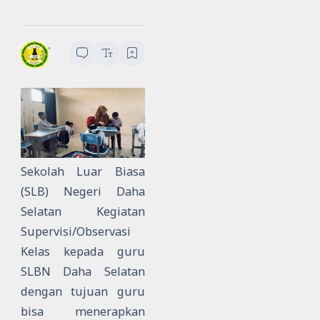
SLBN Daha Selatan
1
menit baca
Sekolah Luar Biasa
(SLB) Negeri Daha
Selatan Kegiatan
Supervisi/Observasi
Kelas kepada guru
SLBN Daha Selatan
dengan tujuan guru
bisa m
enerapkan