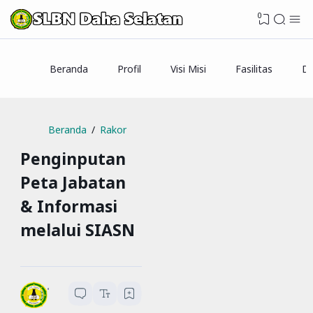
0
Beranda
Profil
Visi Misi
Fasilitas
Da
Beranda
Rakor
Penginputan
Peta Jabatan
& Informasi
melalui SIASN
SLBN Daha Selatan
1
menit baca