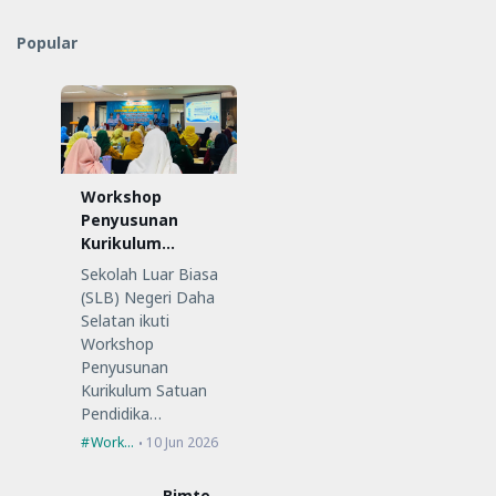
Popular
Workshop
Penyusunan
Kurikulum
Satuan
Sekolah Luar Biasa
Pendidikan (KSP)
(SLB) Negeri Daha
Selatan ikuti
Workshop
Penyusunan
Kurikulum Satuan
Pendidika…
Workshop
10 Jun 2026
Bimte