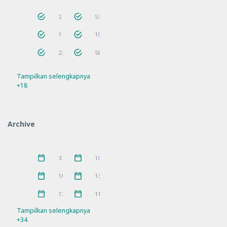
Akreditasi
Aktifitas
2
53
AnakHebat
ANBK
1
10
Bantuan
Berita
23
58
Tampilkan selengkapnya
Bimtek
Guru Penggerak
56
9
+18
Hari Besar
Hari Besar Islam
14
10
IGPKhI
Kunjungan
2
8
Archive
MKKS
P5
16
10
Pelatihan
PKKS
11
1
Juni 2026
Mei 2026
3
10
Pramuka
prestasi
3
5
April 2026
Maret 2026
16
13
Rakor
Ramadhan
21
4
Februari 2026
Januari 2026
17
11
Refleksi
Sosialisasi
21
7
Tampilkan selengkapnya
+34
SPMB
Workshop
10
11