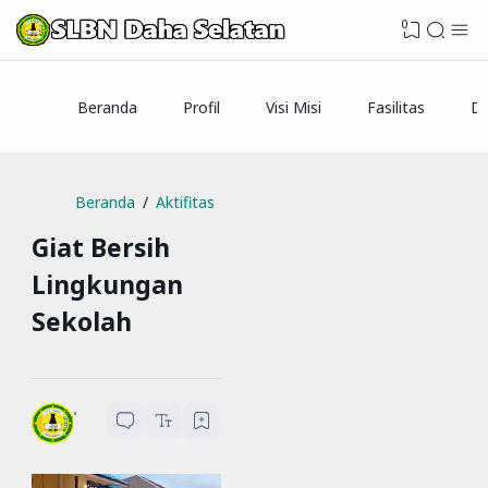
0
Beranda
Profil
Visi Misi
Fasilitas
Da
Beranda
Aktifitas
Giat Bersih
Lingkungan
Sekolah
SLBN Daha Selatan
1
menit baca