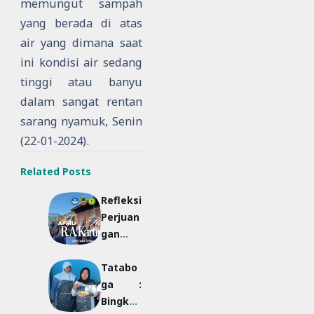
memungut sampah
yang berada di atas
air yang dimana saat
ini kondisi air sedang
tinggi atau banyu
dalam sangat rentan
sarang nyamuk, Senin
(22-01-2024).
Related Posts
Refleksi
Perjuan
gan
Kartini
Tatabo
melalui
ga :
Lensa
Bingka
Pendidi