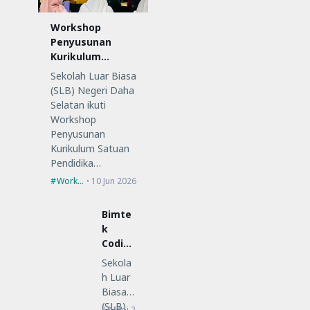
Workshop
Penyusunan
Kurikulum
Satuan
Sekolah Luar Biasa
Pendidikan (KSP)
(SLB) Negeri Daha
Selatan ikuti
Workshop
Penyusunan
Kurikulum Satuan
Pendidika…
Workshop
10 Jun 2026
Bimte
k
Coding
Low-
Sekola
Code
h Luar
untuk
Biasa
Guru
(SLB)
13 Mei 2026
Bimtek