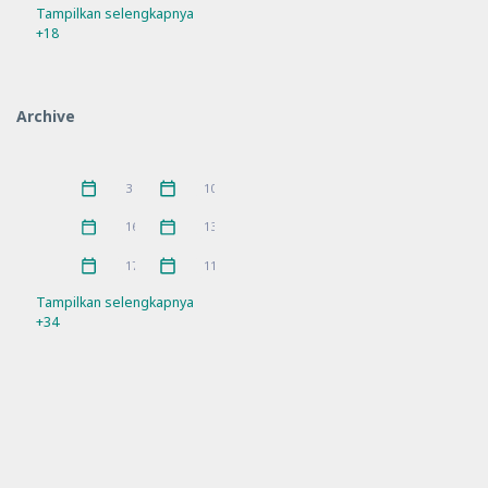
Tampilkan selengkapnya
Bimtek
Guru Penggerak
56
9
+18
Hari Besar
Hari Besar Islam
14
10
IGPKhI
Kunjungan
2
8
Archive
MKKS
P5
16
10
Pelatihan
PKKS
11
1
Juni 2026
Mei 2026
3
10
Pramuka
prestasi
3
5
April 2026
Maret 2026
16
13
Rakor
Ramadhan
21
4
Februari 2026
Januari 2026
17
11
Refleksi
Sosialisasi
21
7
Tampilkan selengkapnya
+34
SPMB
Workshop
10
11