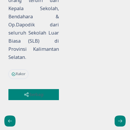
orang terdiri dari
Kepala Sekolah,
Bendahara &
Op.Dapodik dari
seluruh Sekolah Luar
Biasa (SLB) di
Provinsi Kalimantan
Selatan.
Rakor
Berbagi