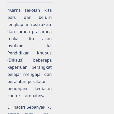
"Karna sekolah kita
baru dan belum
lengkap infrastruktur
dan sarana prasarana
maka kita akan
usulkan ke
Pendidikan Khusus
(Diksus) beberapa
keperluan perangkat
belajar mengajar dan
peralatan-peralatan
penunjang kegiatan
kantor," tambahnya.
Di hadiri Sebanyak 75