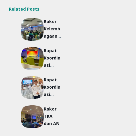
Related Posts
Rakor
Kelemb
agaan
dan
Rapat
Sarpras
Koordin
Tahun
asi
2024
(Rakor)
Rapat
Kelemb
Koordin
agaan
asi
dan
Kepala
Sarana
Rakor
Sekolah
Prasara
TKA
Tahun
na
dan AN
2025
Tahun
2025