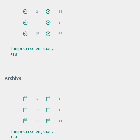
Akreditasi
Aktifitas
2
53
AnakHebat
ANBK
1
10
Bantuan
Berita
23
58
Tampilkan selengkapnya
Bimtek
Guru Penggerak
56
9
+18
Hari Besar
Hari Besar Islam
14
10
IGPKhI
Kunjungan
2
8
Archive
MKKS
P5
16
10
Pelatihan
PKKS
11
1
Juni 2026
Mei 2026
3
10
Pramuka
prestasi
3
5
April 2026
Maret 2026
16
13
Rakor
Ramadhan
21
4
Februari 2026
Januari 2026
17
11
Refleksi
Sosialisasi
21
7
Tampilkan selengkapnya
+34
SPMB
Workshop
10
11