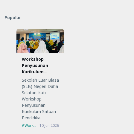
Popular
Workshop
Penyusunan
Kurikulum
Satuan
Sekolah Luar Biasa
Pendidikan (KSP)
(SLB) Negeri Daha
Selatan ikuti
Workshop
Penyusunan
Kurikulum Satuan
Pendidika…
Workshop
10 Jun 2026