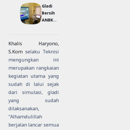
Gladi
en
Bersih
Nasion
ANBK
al
SMPLB
Berbasi
SLBN
s
Daha
Komput
Khalis Haryono,
Selatan
er)
S.Kom
selaku Teknisi
Jenjang
mengungkan ini
SMPLB
merupakan rangkaian
Tahun
kegiatan utama yang
2024
sudah di lalui sejak
dari simulasi, gladi
yang sudah
dilaksanakan,
"Alhamdulillah
berjalan lancar semua