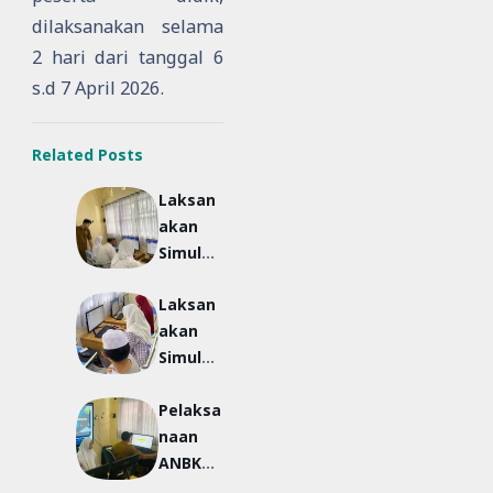
dilaksanakan selama
2 hari dari tanggal 6
s.d 7 April 2026.
Related Posts
Laksan
akan
Simulas
i TKA
Laksan
SDLB
akan
Simulas
i TKA
Pelaksa
SMPLB
naan
ANBK
(Asesm