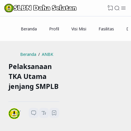
0
Beranda
Profil
Visi Misi
Fasilitas
Da
Beranda
ANBK
Pelaksanaan
TKA Utama
jenjang SMPLB
SLBN Daha Selatan
1
menit baca