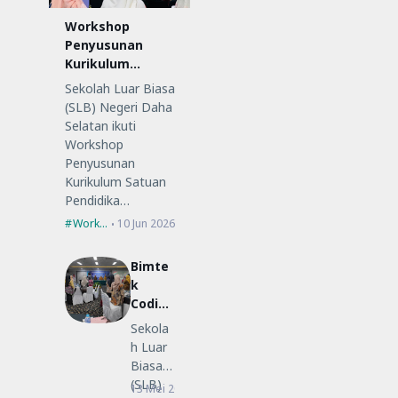
Workshop
Penyusunan
Kurikulum
Satuan
Sekolah Luar Biasa
Pendidikan (KSP)
(SLB) Negeri Daha
Selatan ikuti
Workshop
Penyusunan
Kurikulum Satuan
Pendidika…
Workshop
10 Jun 2026
Bimte
k
Coding
Low-
Sekola
Code
h Luar
untuk
Biasa
Guru
(SLB)
13 Mei 2026
Bimtek
SLB