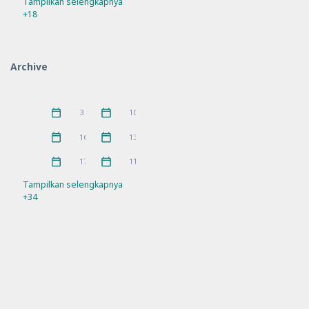
Tampilkan selengkapnya
Bimtek
Guru Penggerak
56
9
+18
Hari Besar
Hari Besar Islam
14
10
IGPKhI
Kunjungan
2
8
Archive
MKKS
P5
16
10
Pelatihan
PKKS
11
1
Juni 2026
Mei 2026
3
10
Pramuka
prestasi
3
5
April 2026
Maret 2026
16
13
Rakor
Ramadhan
21
4
Februari 2026
Januari 2026
17
11
Refleksi
Sosialisasi
21
7
Tampilkan selengkapnya
+34
SPMB
Workshop
10
11