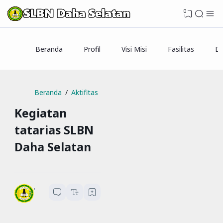
0
Beranda
Profil
Visi Misi
Fasilitas
Da
Beranda
Aktifitas
Kegiatan
tatarias SLBN
Daha Selatan
SLBN Daha Selatan
1
menit baca