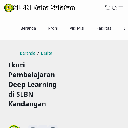
0
Beranda
Profil
Visi Misi
Fasilitas
Da
Beranda
Berita
Ikuti
Pembelajaran
Deep Learning
di SLBN
Kandangan
SLBN Daha Selatan
1
menit baca