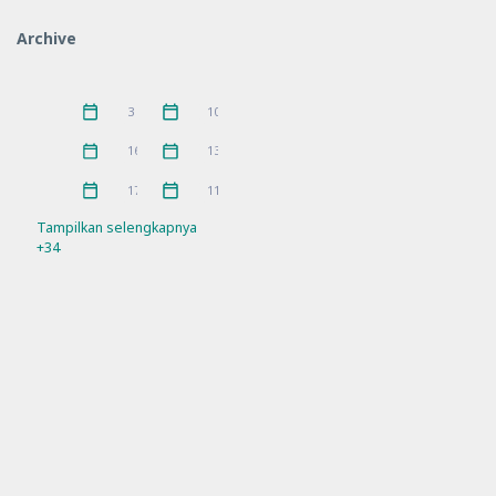
IGPKhI
Kunjungan
2
8
Archive
MKKS
P5
16
10
Pelatihan
PKKS
11
1
Juni 2026
Mei 2026
3
10
Pramuka
prestasi
3
5
April 2026
Maret 2026
16
13
Rakor
Ramadhan
21
4
Februari 2026
Januari 2026
17
11
Refleksi
Sosialisasi
21
7
Tampilkan selengkapnya
+34
SPMB
Workshop
10
11
Sosial Media Official
Facebook