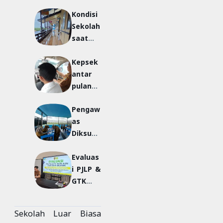
Kondisi
Sekolah
saat
Banjir
Kepsek
antar
pulang
sekolah
Pengaw
murid
as
Diksus
Resmik
Evaluas
an
i PJLP &
Kantin
GTK
SLBN
Non
Dahsat
ASN
Sekolah Luar Biasa