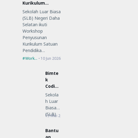
Kurikulum
Satuan
Sekolah Luar Biasa
Pendidikan (KSP)
(SLB) Negeri Daha
Selatan ikuti
Workshop
Penyusunan
Kurikulum Satuan
Pendidika…
Workshop
10 Jun 2026
Bimte
k
Coding
Low-
Sekola
Code
h Luar
untuk
Biasa
Guru
(SLB)
13 Mei 2026
Bimtek
SLB
Negeri
Daha
Bantu
Selatan
an