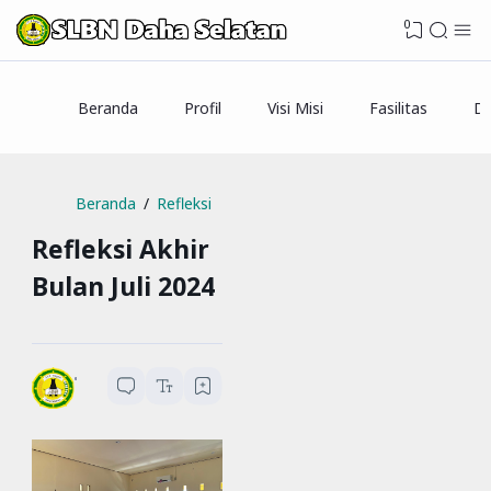
0
Beranda
Profil
Visi Misi
Fasilitas
Da
Beranda
Refleksi
Refleksi Akhir
Bulan Juli 2024
SLBN Daha Selatan
1
menit baca