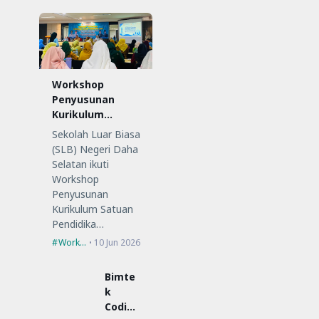
Workshop
Penyusunan
Kurikulum
Satuan
Sekolah Luar Biasa
Pendidikan (KSP)
(SLB) Negeri Daha
Selatan ikuti
Workshop
Penyusunan
Kurikulum Satuan
Pendidika…
Workshop
10 Jun 2026
Bimte
k
Coding