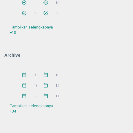
AnakHebat
ANBK
1
10
Bantuan
Berita
23
58
Tampilkan selengkapnya
Bimtek
Guru Penggerak
56
9
+18
Hari Besar
Hari Besar Islam
14
10
IGPKhI
Kunjungan
2
8
Archive
MKKS
P5
16
10
Pelatihan
PKKS
11
1
Juni 2026
Mei 2026
3
10
Pramuka
prestasi
3
5
April 2026
Maret 2026
16
13
Rakor
Ramadhan
21
4
Februari 2026
Januari 2026
17
11
Refleksi
Sosialisasi
21
7
Tampilkan selengkapnya
+34
SPMB
Workshop
10
11