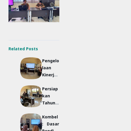
Related Posts
Pengelo
laan
Kinerja
Guru Di
Persiap
PMM
kan
Tahun
Ajaran
Kombel
Perdan
: Dasar
a, SLBN
Pendidi
Daha