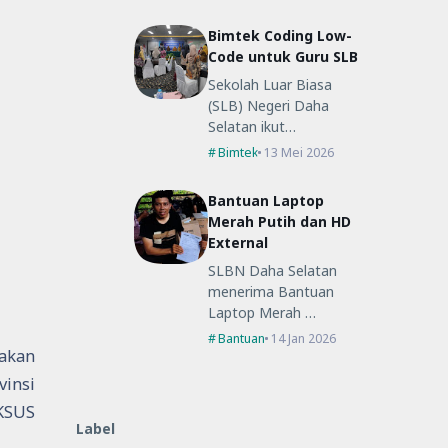
Bimtek Coding Low-
Code untuk Guru SLB
Sekolah Luar Biasa
(SLB) Negeri Daha
Selatan ikut…
Bimtek
13 Mei 2026
Bantuan Laptop
Merah Putih dan HD
External
SLBN Daha Selatan
menerima Bantuan
Laptop Merah …
Bantuan
14 Jan 2026
nakan
vinsi
KSUS
Label