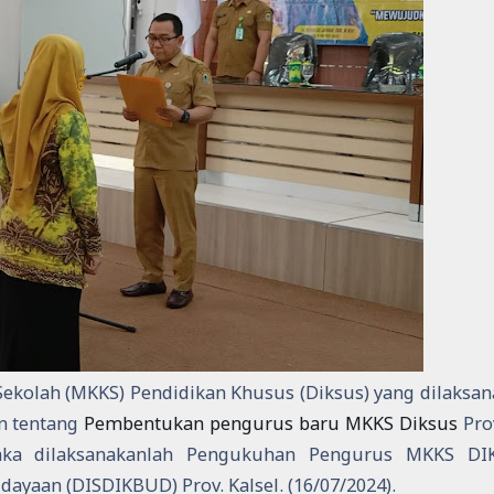
Sekolah (MKKS) Pendidikan Khusus (Diksus) yang dilaksa
an tentang
Pembentukan pengurus baru MKKS Diksus
Pro
maka dilaksanakanlah Pengukuhan Pengurus MKKS DI
ayaan (DISDIKBUD) Prov. Kalsel. (16/07/2024).