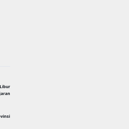
Libur
aran
insi