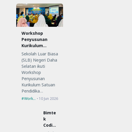
Workshop
Penyusunan
Kurikulum
Satuan
Sekolah Luar Biasa
Pendidikan (KSP)
(SLB) Negeri Daha
Selatan ikuti
Workshop
Penyusunan
Kurikulum Satuan
Pendidika…
Workshop
10 Jun 2026
Bimte
k
Coding
Low-