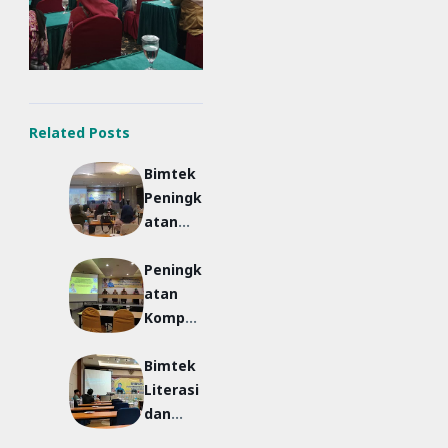
Related Posts
Bimtek
Peningk
atan
Ketera
Peningk
mpilan
atan
Vokasio
Kompet
nal
ensi IT
Guru
Bimtek
Guru
Diksus
Literasi
Tuna
dan
Netra
Numera
Diksus