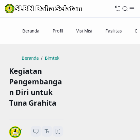
0
Beranda
Profil
Visi Misi
Fasilitas
Da
Beranda
Bimtek
Kegiatan
Pengembanga
n Diri untuk
Tuna Grahita
SLBN Daha Selatan
1
menit baca