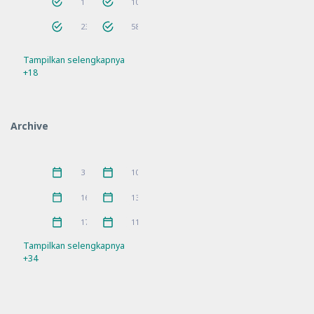
AnakHebat
ANBK
1
10
Bantuan
Berita
23
58
Tampilkan selengkapnya
Bimtek
Guru Penggerak
56
9
+18
Hari Besar
Hari Besar Islam
14
10
IGPKhI
Kunjungan
2
8
Archive
MKKS
P5
16
10
Pelatihan
PKKS
11
1
Juni 2026
Mei 2026
3
10
Pramuka
prestasi
3
5
April 2026
Maret 2026
16
13
Rakor
Ramadhan
21
4
Februari 2026
Januari 2026
17
11
Refleksi
Sosialisasi
21
7
Tampilkan selengkapnya
+34
SPMB
Workshop
10
11