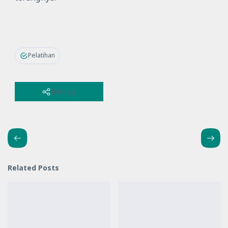
Pelatihan
Berbagi
Related Posts