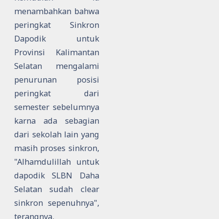
Pendidi
2024
menambahkan bahwa
kan
peringkat Sinkron
Angkat
an III
Dapodik untuk
Provinsi Kalimantan
Selatan mengalami
penurunan posisi
peringkat dari
semester sebelumnya
karna ada sebagian
dari sekolah lain yang
masih proses sinkron,
"Alhamdulillah untuk
dapodik SLBN Daha
Selatan sudah clear
sinkron sepenuhnya",
terangnya.