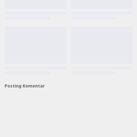
Posting Komentar