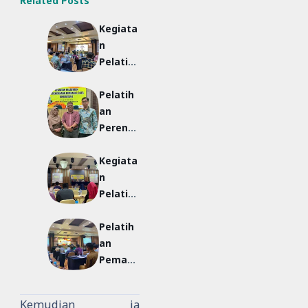
Related Posts
Kegiata
n
Pelatih
an
Pelatih
Pemanf
an
aatan
Perenc
Data
anaan
Angk.I
Kegiata
Berbasi
n
s Data
Pelatih
an
Pelatih
Op.Dap
an
odik
Pemanf
Angkat
aatan
an I
Data
Tahun
Kemudian ia