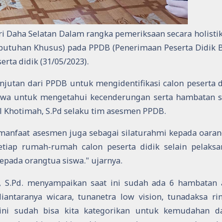
ri Daha Selatan Dalam rangka pemeriksaan secara holisti
butuhan Khusus) pada PPDB (Penerimaan Peserta Didik 
rta didik (31/05/2023).
utan dari PPDB untuk mengidentifikasi calon peserta d
swa untuk mengetahui kecenderungan serta hambatan s
 Khotimah, S.Pd selaku tim asesmen PPDB.
nfaat asesmen juga sebagai silaturahmi kepada oaran
setiap rumah-rumah calon peserta didik selain pelaks
epada orangtua siswa." ujarnya.
, S.Pd. menyampaikan saat ini sudah ada 6 hambatan 
iantaranya wicara, tunanetra low vision, tunadaksa ri
uh ini sudah bisa kita kategorikan untuk kemudahan 